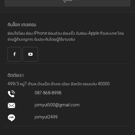
คิมล็อค เทเลคอม
ซ่อมไอโฟน ซ่อม iPhone ซ่อมด่วน ซ่อมเร็ว รับซ่อม Apple ทั่วประเทศ โดย
ช่างผู้ชำนาญการ รับประกันโดยผู้ใช้งานจริง
ติดต่อเรา
499/3 หมู่7 ตำบล บ้านเป็ด อำเภอ เมือง จังหวัด ขอนแก่น 40000
087-868-8998
jomyut500@gmail.com
jomyut2499