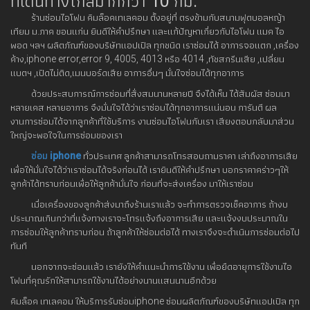
ที่เดินทางไกลมากกว่า 10 กม.
ร้านซ่อมไอโฟน คิมล็อคเทเลคอม ตั้งอยู่ที่ ตรงข้ามกับสนามฟุตบอลหญ้า
เทียม ม.ภาค ขอนแก่น ยินดีให้คำปรึกษา และแก้ปัญหาเกี่ยวกับไอโฟน แมค ไอ
พอด ฯลฯ ผลิตภัณฑ์ของบริษัทแอปเปิล ทุกชนิด เราซ่อมได้ อาการจอแตก ,เครื่อง
ค้าง,iphone error,error 9, 4005, 4013 หรือ 4014 ,ทัชสกรีนเสีย ,เปลี่ยน
แบตฯ ,เปิดไม่ติด,เมนบอร์ดเสีย อาการอื่นๆ มั่นใจซ่อมได้ทุกอาการ
ด้วยประสบการณ์การซ่อมที่สั่งสมนานหลายปี จึงได้เห็น ได้สัมผัส ซ่อมมา
หลายเคส หลายอาการ จึงมั่นใจได้ว่าเราซ่อมได้ทุกอาการแน่นอน การันตี ผล
งานการซ่อมได้จากลูกค้าที่ใช้บริการ งานซ่อมไอโฟนกับเรา เสียงตอบกลับมาส่วน
ใหญ่จะพอใจในการซ่อมของเรา
ซ่อม iphone
ทั่วประเทศ ลูกค้าสามารถโทรสอบถามราคา เล่าถึงอาการเสีย
เพื่อให้มั่นใจได้ว่าเราซ่อมได้จริงก่อนได้ เรายินดีให้คำปรึกษา บอกราคาคร่าวๆให้
ลูกค้าได้ทราบก่อนเพื่อให้ลูกค้ามั่นใจ ก่อนที่จะส่งเครื่อง มาให้เราซ่อม
เมื่อเครื่องของลูกค้าส่งมาถึงร้านเราแล้ว จะทำการตรวจเช็คอาการ ถ้างบ
ประมาณเกินกว่าที่แจ้งทางเราจะโทรแจ้งถึงอาการเสีย และแจ้งงบประมาณใน
การซ่อมให้ลูกค้าทราบก่อน ถ้าลูกค้าให้ซ่อมต่อได้ ทางเราจึงจะดำเนินการซ่อมต่อไป
ทันที
นอกจากจะซ่อมแล้ว เรายังให้คำแนะนำการใช้งาน เพื่อยืดอายุการใช้งานไอ
โฟนที่คุณรักให้สามารถใช้งานได้อย่างนานแสนนานอีกด้วย
คิมล็อค เทเลคอม ให้บริการรับซ่อมiphone ซ่อมผลิตภัณฑ์ของบริษัทแอปเปิล ทุก