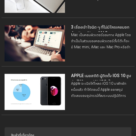
MacBook รุ่นต่าง ๆ
3 เรื่องเข้าใจผิด ๆ ที่ไม่มีใครเคยบอก
สำหรับคนใช้งาน MAC
Mac เป็นคอมพิวเตอร์ของทาง Apple โดย
ถ้าเป็นในส่วนของคอมพิวเตอร์ตั้งโต๊ะก็จะ
มี Mac mini, iMac และ Mac Pro หรือถ้า
เป็นคอมพิวเตอร์แบบพกพาก็จะเป็น
APPLE เผยสถิติ ผู้ติดตั้ง IOS 10 สูง
ถึง 76% จากผู้ใช้ IOS ทั้งหมด
Apple จะเปิดให้โหลด iOS 10 มาสักพัก
หนึ่งแล้ว ทำให้ตอนนี้ Apple ออกสรุป
ตัวเลขของอุปกรณ์ที่ลงระบบปฏิบัติการ
iOS10 เมื่อเทียบกับสัดส่วนของผู้ใช้งาน
iOS ทั้งหมด
สินค้าที่เกี่ยวข้อง