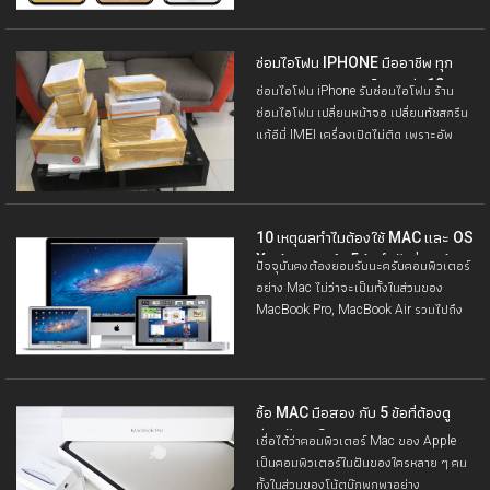
เป็นไพ่เด็ดของ Apple ในปีนี้เลยก็ว่าได้
ซ่อมไอโฟน IPHONE มืออาชีพ ทุก
อาการ ประสบการณ์มากกว่า 10 ปี
ซ่อมไอโฟน iPhone รับซ่อมไอโฟน ร้าน
ซ่อมไอโฟน เปลี่ยนหน้าจอ เปลี่ยนทัชสกรีน
แก้อีมี่ IMEI เครื่องเปิดไม่ติด เพราะอัพ
iTunes แล้วติด Error 4013 สามารถซ่อม
ได้ทุกอาการ ทั่วประเทศ
10 เหตุผลทำไมต้องใช้ MAC และ OS
X พร้อมบอกถึง 5 ข้อจำกัดที่ควรรู้
ปัจจุบันคงต้องยอมรับนะครับคอมพิวเตอร์
อย่าง Mac ไม่ว่าจะเป็นทั้งในส่วนของ
MacBook Pro, MacBook Air รวมไปถึง
iMac, Mac Mini
ซื้อ MAC มือสอง กับ 5 ข้อที่ต้องดู
ก่อนตัดสินใจ
เชื่อได้ว่าคอมพิวเตอร์ Mac ของ Apple
เป็นคอมพิวเตอร์ในฝันของใครหลาย ๆ คน
ทั้งในส่วนของโน้ตบุ๊กพกพาอย่าง