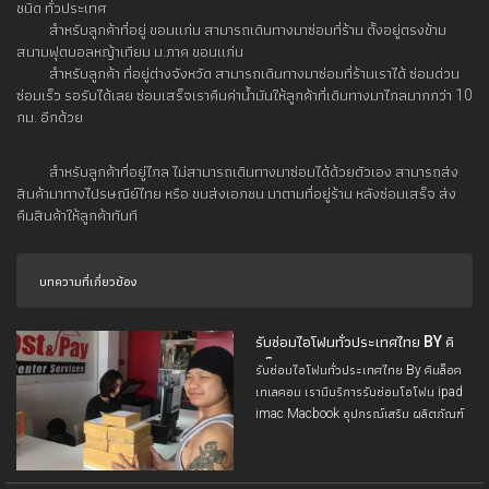
ชนิด ทั่วประเทศ
สำหรับลูกค้าที่อยู่ ขอนแก่น สามารถเดินทางมาซ่อมที่ร้าน ตั้งอยู่ตรงข้าม
สนามฟุตบอลหญ้าเทียม ม.ภาค ขอนแก่น
สำหรับลูกค้า ที่อยู่ต่างจังหวัด สามารถเดินทางมาซ่อมที่ร้านเราได้ ซ่อมด่วน
ซ่อมเร็ว รอรับได้เลย ซ่อมเสร็จเราคืนค่าน้ำมันให้ลูกค้าที่เดินทางมาไกลมากกว่า 10
กม. อีกด้วย
สำหรับลูกค้าที่อยู่ไกล ไม่สามารถเดินทางมาซ่อมได้ด้วยตัวเอง สามารถส่ง
สินค้ามาทางไปรษณีย์ไทย หรือ ขนส่งเอกชน มาตามที่อยู่ร้าน หลังซ่อมเสร็จ ส่ง
คืนสินค้าให้ลูกค้าทันที
บทความที่เกี่ยวข้อง
รับซ่อมไอโฟนทั่วประเทศไทย BY คิ
มล็อคเทเลคอม
รับซ่อมไอโฟนทั่วประเทศไทย By คิมล็อค
เทเลคอม เรามีบริการรับซ่อมโอโฟน ipad
imac Macbook อุปกรณ์เสริม ผลิตภัณฑ์
Apple สมาร์ทโฟนอื่นๆ ทุกชนิด และให้คำ
ปรึกษา คำแนะนำ รวมถึงความรู้ต่างๆที่
เกี่ยวกับการใช้งาน