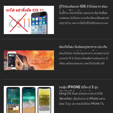
รู้ไว้ก่อนอัพเดท IOS ถ้าไม่อยาก ซ่อม
ไอโฟน BY คิมล็อคเทเลคอม
วันนี้ร้าน ซ่อมไอโฟน ขอนแก่น by คิมล็อค
เทเลคอม มีเรื่องจะมาแจ้งเตือนเพื่อนสมาชิ
กทุกๆท่าน เพราะเมื่อไม่กี่วันที่ผ่านมาระบบ
ปฏิบัติการ IOS ของ Apple ได้ปล่อย
เวอร์ชั่นล่าสุดออกมา
ซ่อมไอโฟน รับซ่อมทุกอาการ ประกัน
หลังการ ซ่อมไอโฟน นาน 3เดือน ฟรี
ซ่อมไอโฟน รับซ่อมทุกอาการ ประสบการณ์
ค่าน้ำมัน 100 บาท
มากกว่า 9 ปี รับประกันหลังการซ่อมนาน 3
เดือน พร้อมของแถม และโปรโมชั่น ฟรี
ค่าน้ำมัน 100 บาท สำหรับลูกค้าที่เดือนทาง
ไกลมากกว่า 10 กม.
รอลุ้น IPHONE ปีนี้จะมี 3 รุ่น
IPHONE 8 จะเป็นไพ่เด็ด
Ming-Chi Kuo นักวิเคราะห์จาก KGI
Securities เชื่อมั่นว่าจะมี iPhone อย่าง
น้อย 3 รุ่น ประกอบไปด้วย iPhone 7s,
iPhone 7s Plus และ iPhone 8 ที่ถือได้ว่า