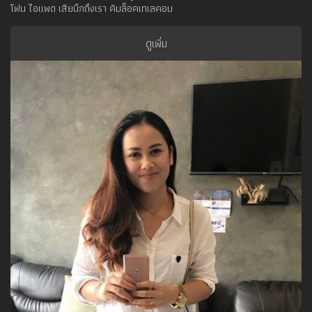
โฟน ไอแพด เสียนึกถึงเรา คิมล็อคเทเลคอม
ดูเพิ่ม