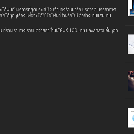
จะได้พบกับบริการที่สุดประทับใจ เจ้าของร้านน่ารัก บริการดี บรรยากาศ
ัยได้ทุกๆเรื่อง เพื่อจะได้ใช้ไอโฟนที่ท่านรักไปได้อย่างนานแสนนาน
น ที่ร้านเรา ทางเรายินดีจ่ายค่าน้ำมันให้ฟรี 100 บาท และลดส่วนอื่นๆอีก