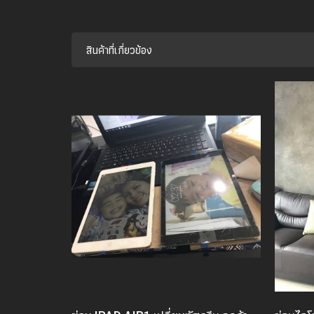
สินค้าที่เกี่ยวข้อง