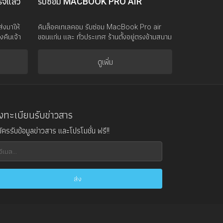
็จแล้ว
รับซ่อม MACBOOK PRO AIR
ขอนแก่น และ ทั่วประเทศ
่งมาให้
คิมล็อคเทเลคอม รับซ่อม MacBook Pro air
งคืนเจ้า
ขอนแก่น และ ทั่วประเทศ ร้านตั้งอยู่ตรงข้ามสนาม
ฟุตบอลหญ้าเทียม ม.ภาค ขอนแก่น
ดูเพิ่ม
งทะเบียนรับข่าวสาร
ัครรับข้อมูลข่าวสาร และโปรโมชั่น ฟรี!!
ส่ง