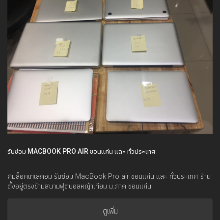
รับซ่อม MACBOOK PRO AIR ขอนแก่น และ ทั่วประเทศ
คิมล็อคเทเลคอม รับซ่อม MacBook Pro air ขอนแก่น และ ทั่วประเทศ ร้าน
ตั้งอยู่ตรงข้ามสนามฟุตบอลหญ้าเทียม ม.ภาค ขอนแก่น
ดูเพิ่ม