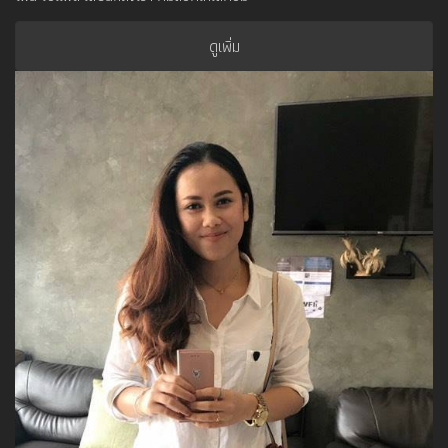
ดูเพิ่ม