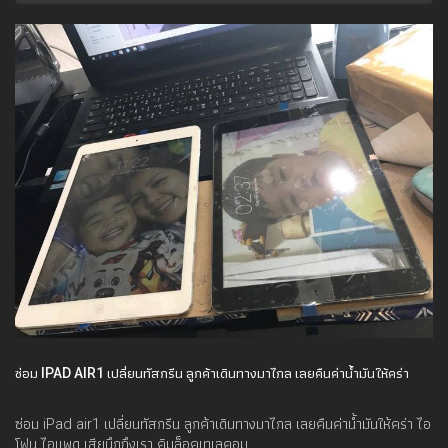
ซ่อม IPAD AIR1 เปลี่ยนทัสกรีน ลูกค้าเดินทางมาไกล เลยคืนค่าน้ำมันให้คร่า
ซ่อม iPad air1 เปลี่ยนทัสกรีน ลูกค้าเดินทางมาไกล เลยคืนค่าน้ำมันให้คร่า ไอ
โฟน ไอแพด เสียนึกถึงเรา คิมล็อคเทเลคอม