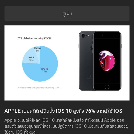
ดูเพิ่ม
APPLE เผยสถิติ ผู้ติดตั้ง IOS 10 สูงถึง 76% จากผู้ใช้ IOS
ทั้งหมด
Apple จะเปิดให้โหลด iOS 10 มาสักพักหนึ่งแล้ว ทำให้ตอนนี้ Apple ออก
สรุปตัวเลขของอุปกรณ์ที่ลงระบบปฏิบัติการ iOS10 เมื่อเทียบกับสัดส่วนของผู้
ใช้งาน iOS ทั้งหมด