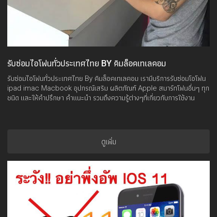
รับซ่อมไอโฟนทั่วประเทศไทย BY คิมล็อคเทเลคอม
รับซ่อมไอโฟนทั่วประเทศไทย By คิมล็อคเทเลคอม เรามีบริการรับซ่อมโอโฟน
ipad imac Macbook อุปกรณ์เสริม ผลิตภัณฑ์ Apple สมาร์ทโฟนอื่นๆ ทุก
ชนิด และให้คำปรึกษา คำแนะนำ รวมถึงความรู้ต่างๆที่เกี่ยวกับการใช้งาน
ดูเพิ่ม