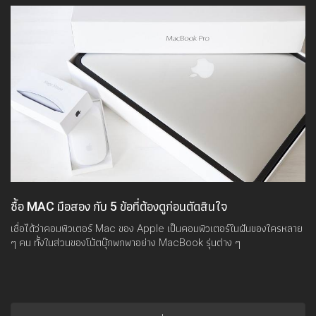
ซื้อ MAC มือสอง กับ 5 ข้อที่ต้องดูก่อนตัดสินใจ
เชื่อได้ว่าคอมพิวเตอร์ Mac ของ Apple เป็นคอมพิวเตอร์ในฝันของใครหลาย
ๆ คน ทั้งในส่วนของโน้ตบุ๊กพกพาอย่าง MacBook รุ่นต่าง ๆ