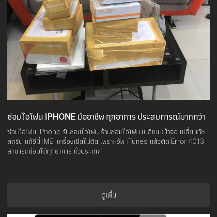
ซ่อมไอโฟน IPHONE มืออาชีพ ทุกอาการ ประสบการณ์มากกว่า
10 ปี
ซ่อมไอโฟน iPhone รับซ่อมไอโฟน ร้านซ่อมไอโฟน เปลี่ยนหน้าจอ เปลี่ยนทัช
สกรีน แก้อีมี่ IMEI เครื่องเปิดไม่ติด เพราะอัพ iTunes แล้วติด Error 4013
สามารถซ่อมได้ทุกอาการ ทั่วประเทศ
ดูเพิ่ม