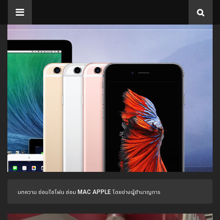
บทความ ซ่อมไอโฟน ซ่อม MAC APPLE โดยช่างผู้ชำนาญการ