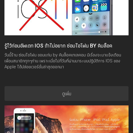
รู้ไว้ก่อนอัพเดท IOS ถ้าไม่อยาก ซ่อมไอโฟน BY คิมล็อค
เทเลคอม
วันนี้ร้าน ซ่อมไอโฟน ขอนแก่น by คิมล็อคเทเลคอม มีเรื่องจะมาแจ้งเตือน
เพื่อนสมาชิกทุกๆท่าน เพราะเมื่อไม่กี่วันที่ผ่านมาระบบปฏิบัติการ IOS ของ
Apple ได้ปล่อยเวอร์ชั่นล่าสุดออกมา
ดูเพิ่ม