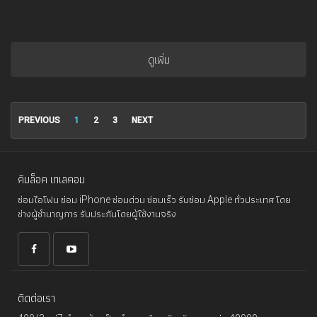
ดูเพิ่ม
PREVIOUS
1
2
3
NEXT
คิมล็อค เทเลคอม
ซ่อมไอโฟน ซ่อม iPhone ซ่อมด่วน ซ่อมเร็ว รับซ่อม Apple ทั่วประเทศ โดย
ช่างผู้ชำนาญการ รับประกันโดยผู้ใช้งานจริง
ติดต่อเรา