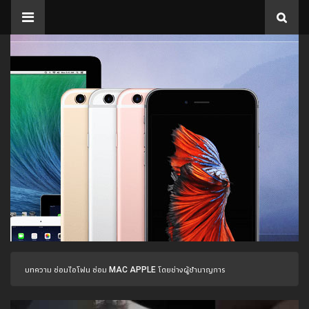
บทความ ซ่อมไอโฟน ซ่อม MAC APPLE โดยช่างผู้ชำนาญการ