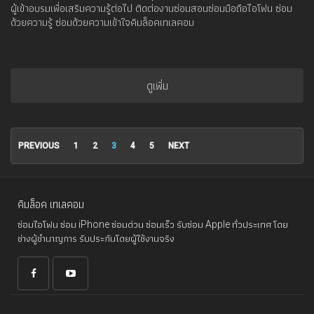
ผู้เข้าอบรมเพื่อเสริมความรู้ต่อไป ติดต่องานซ่อมสอนซ่อมมือถือไอโฟน ซ่อม
ด้วยความรู้ ซ่อมด้วยความเข้าใจคิมล็อคเทเลคอม
ดูเพิ่ม
PREVIOUS
1
2
3
4
5
NEXT
คิมล็อค เทเลคอม
ซ่อมไอโฟน ซ่อม iPhone ซ่อมด่วน ซ่อมเร็ว รับซ่อม Apple ทั่วประเทศ โดย
ช่างผู้ชำนาญการ รับประกันโดยผู้ใช้งานจริง