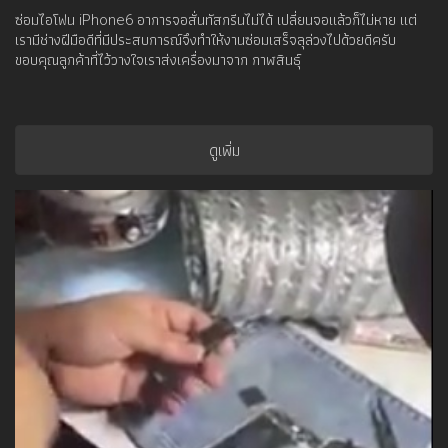
ก็ไม่หาย
ซ่อมไอโฟน iPhone6 อาการจอสั่นทัสกรีนไม่ได้ เปลี่ยนจอแล้วก็ไม่หาย แต่
เรามีช่างฝีมือดีที่มีประสบการณ์จึงทำให้งานซ่อมเสร็จลุล่วงไปด้วยดีครับ
ขอบคุณลูกค้าที่ไว้วางใจเราส่งเครื่องมาจาก กาฬสินธุ์
ดูเพิ่ม