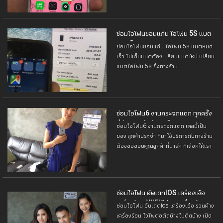
ซ่อมไอโฟนขอนแก่น ไอโฟน 5S แบต
หมดเร็ว
ซ่อมไอโฟนขอนแก่น ไอโฟน 5s แบตหมด
เร็ว ไม่เก็บแบตต้องเปลี่ยนแบตใหม่ เปลี่ยน
แบตไอโฟน 5s ซึ่งทางร้าน
ซ่อมไอโฟน6 งานกระจกแตก ทุกครั้ง
ที่มีปัญหา นึกถึง คิมล็อค เทเลคอม
ซ่อมไอโฟน6 งานกระจกแตก เคสนี้เป็น
ของ ลูกค้าประจำ ที่มาใช้บริการกับทางร้าน
ต้องขอขอบคุณลูกค้าที่น่ารัก ที่เลือกให้เรา
ดูแลซ่อมไอโฟนของคุณ
ซ่อมไอโฟน อัพเดทIOS เครื่องเอ๋อ
เครื่องร้อน WIFI ไม่ติด เครื่องค้างติด
ซ่อมไอโฟน อับเดตios เครื่องเอ๋อ รวนค้าง
หน้า APPLE
เครื่องร้อน ไวไฟต่อติดบ้างไม่ติดบ้าง เปิด