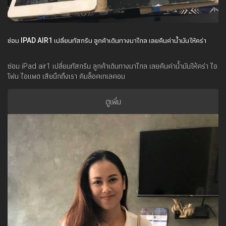
ซ่อม IPAD AIR1 เปลี่ยนทัสกรีน ลูกค้าเดินทางมาไกล เลยคืนค่าน้ำมันให้คร่า
ซ่อม iPad air1 เปลี่ยนทัสกรีน ลูกค้าเดินทางมาไกล เลยคืนค่าน้ำมันให้คร่า ไอ
โฟน ไอแพด เสียนึกถึงเรา คิมล็อคเทเลคอม
ดูเพิ่ม