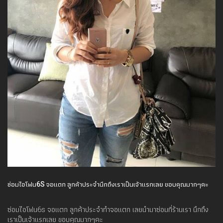
ซ่อมไอโฟน6S จอแตก ลูกค้าประจำนึกถึงเราเป็นเจ้าแรกเลย ขอบคุณมากๆคะ
ซ่อมไอโฟน6s จอแตก ลูกค้าประจำทำจอแตก เลยนำมาซ่อมที่ร้านเรา นึกถึง
เราเป็นเจ้าแรกเลย ขอบคุณมากๆคะ