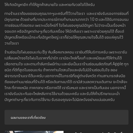
ให้เกิดปัญหาอีก ทำให้ลูกค้าสบายใจ และหายกังวลใจได้ครับ
ทางร้านเราต้องขอขอบคุณมากๆนะครับที่ไว้วางใจเรา และเรายังรับรองการซ่อมที่
มีคุณภาพ ด้วยช่างที่มากประการณ์การทำงานมามากกว่า 10 ปี และได้รับการอบรม
การซ่อมมาโดยตรง เพราะเมื่อไหร่ที่ ไอโฟนของคุณมีปัญหา ไม่ว่าจะเป็นเรื่องหน้า
จอแตก หรือปัญหาต่างๆเกี่ยวกับเครื่อง ให้นึกถึงเรา เพราะเราช่วยคุณได้ ตั้งแต่
ปัญหาเล็กหรือแม้กระทั่งปัญหาใหญ่ เราก็ช่วยให้คุณสบายใจขึ้นได้ ขอแค่คุณไว้
วางใจเรา
ร้านซ่อมไอโฟนขอนแก่น By คิมล็อคเทเลคอม เรายินดีให้บริการครับ เพราะเรารับ
เปลี่ยนหน้าจอไอโฟนในราคาที่น่ารัก เรามีอะไหล่ทั้งแท้ และเหมือนแท้ให้ท่านได้
เลือกตามใจ และตามกำลังทรัพย์ท่าน และยังเป็นเราร้านซ่อมผลิตภัณฑ์ Apple ทุก
ชนิด ที่ดีที่สุดในขอนแก่น ถ้าหากท่านใดสนใจและยังไม่มีร้านซ่อมในใจ ลอง
พิจารณาร้านเราได้นะครับ นอกจากนี้ในกรณีที่อยู่ต่างจังหวัด ท่านสามารถส่งมือ
ถือของท่านมาซ่อมที่ร้านได้ หรือเดินทางมาได้ เรามีส่วนลดความเดินทาง จะใกล้จะ
ไกล ที่ภาคเหนือ ภาคกลาง หรือภาคใต้ เรารับหมด และราคาเป็นกันเอง นอกจากนี้
เรายังรับประกันอะไหล่หลังการใช้งานด้วยนะครับ และรับให้คำปรึกษาแนะนำ
ปัญหาต่างๆเกี่ยวกับการใช้งาน รับรองคุณจะไม่ผิดหวังอย่างแน่นอนครับ
ผลงานของเราที่เกี่ยวข้อง