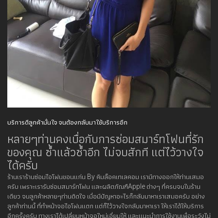
บริการดีลูกค้ามั่นใจ จนต้องกลับมาใช้บริการอีก
หลายๆท่านคงเบื่อกับการซ่อมสมาร์ทโฟนที่รัก
ของคุณ ซ้ำแล้วซ้ำอีก ไม่จบสักที แต่ไว้วางใจ
ได้ครับ
ร้านเราร้านซ่อมไอโฟนขอนแก่น By คิมล็อคเทเลคอม เรามีทางออกให้ท่านเสมอ
ครับ เพราะเรารับซ่อมสมาร์ทโฟน และผลิตภัณฑืApple ต่างๆ ที่ครบจบในร้าน
เดียว จนลูกค้าหลายๆท่านติดใจ เมื่อมีปัญหาอะไรก็กลับมาหาเราเสมอครับ อย่าง
ลูกค้าท่านนี้ ที่ทำหน้าจอไอโฟนแตก แต่ก็ไว้วางใจกลับมาหาเรา ให้เราได้ให้บริการ
อีกครั้งครับ ทางเราได้เปลี่ยนหน้าจอใหม่เอี่ยมให้ และแนะนำการใช้งานเพื่อระวังไม่