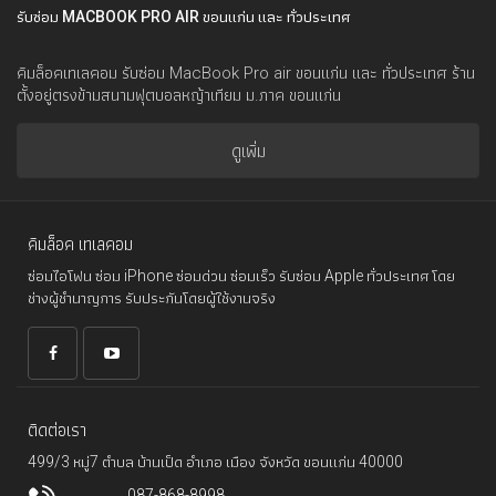
รับซ่อม MACBOOK PRO AIR ขอนแก่น และ ทั่วประเทศ
คิมล็อคเทเลคอม รับซ่อม MacBook Pro air ขอนแก่น และ ทั่วประเทศ ร้าน
ตั้งอยู่ตรงข้ามสนามฟุตบอลหญ้าเทียม ม.ภาค ขอนแก่น
ดูเพิ่ม
คิมล็อค เทเลคอม
ซ่อมไอโฟน ซ่อม iPhone ซ่อมด่วน ซ่อมเร็ว รับซ่อม Apple ทั่วประเทศ โดย
ช่างผู้ชำนาญการ รับประกันโดยผู้ใช้งานจริง
ติดต่อเรา
499/3 หมู่7 ตำบล บ้านเป็ด อำเภอ เมือง จังหวัด ขอนแก่น 40000
087-868-8998