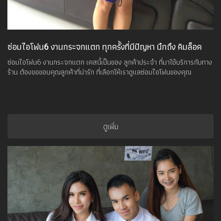
ซ่อมไอโฟน6 งานกระจกแตก ทุกครั้งที่มีปัญหา นึกถึง คิมล็อค
เทเลคอม
ซ่อมไอโฟน6 งานกระจกแตก เคสนี้เป็นของ ลูกค้าประจำ ที่มาใช้บริการกับทาง
ร้าน ต้องขอขอบคุณลูกค้าที่น่ารัก ที่เลือกให้เราดูแลซ่อมไอโฟนของคุณ
ดูเพิ่ม