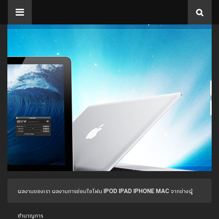
ผลงานของเรา ผลงานการซ่อมไอโฟน IPOD IPAD IPHONE MAC จากช่างผู้
ชำนาญการ