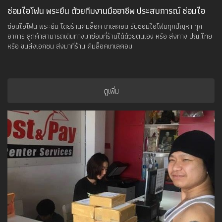
ซ่อมไอโฟน พระยืน ด้วยทีมงานมืออาชีพ ประสบการณ์ ซ่อมไอ
โฟน มากกว่า 9 ปี
ซ่อมไอโฟน พระยืน โดยร้านคิมล็อค เทเลคอม รับซ่อมไอโฟนทุกปัญหา ทุก
อาการ ลูกค้าสามารถเดินทางมาซ่อมที่ร้านได้ด้วยตนเอง หรือ ส่งทาง ปณ.ไทย
หรือ ขนส่งเอกชน ส่งมาที่ร้าน คิมล็อคเทเลคอม
ดูเพิ่ม