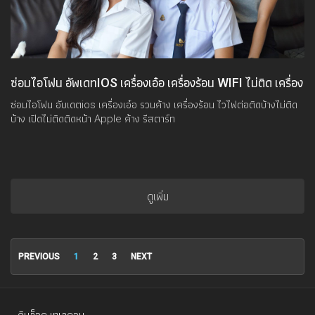
ซ่อมไอโฟน อัพเดทIOS เครื่องเอ๋อ เครื่องร้อน WIFI ไม่ติด เครื่อง
ค้างติดหน้า APPLE
ซ่อมไอโฟน อับเดตios เครื่องเอ๋อ รวนค้าง เครื่องร้อน ไวไฟต่อติดบ้างไม่ติด
บ้าง เปิดไม่ติดติดหน้า Apple ค้าง รีสตาร์ท
ดูเพิ่ม
PREVIOUS
1
2
3
NEXT