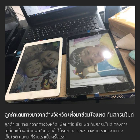
ลูกค้าเดินทางมาจากต่างจังหวัด เพื่อมาซ่อมไอแพด ทันสกรินไม่ดี
ลูกค้าเดินทางมาจากต่างจังหวัด เพื่อมาซ่อมไอแพด ทันสกรินไม่ดี ต้องการ
เปลี่ยนหน้าจอไอแพดใหม่ ลูกค้าได้รับข่าวสารของทางร้านเรามาจากทาง
เว็บไซต์ และมาที่ร้านเราเป็นครั้งแรก