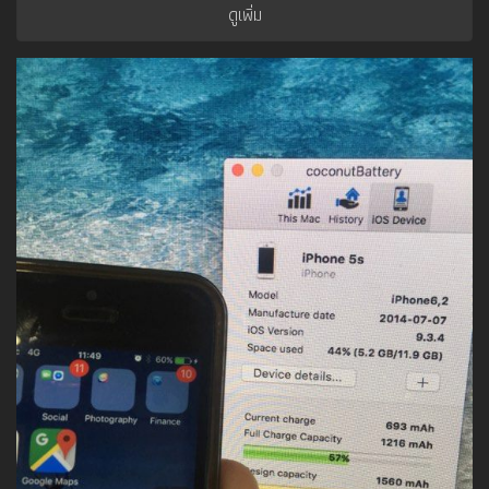
ดูเพิ่ม