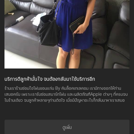
บริการดีลูกค้ามั่นใจ จนต้องกลับมาใช้บริการอีก
ร้านเราร้านซ่อมไอโฟนขอนแก่น By คิมล็อคเทเลคอม เรามีทางออกให้ท่าน
เสมอครับ เพราะเรารับซ่อมสมาร์ทโฟน และผลิตภัณฑืApple ต่างๆ ที่ครบจบ
ในร้านเดียว จนลูกค้าหลายๆท่านติดใจ เมื่อมีปัญหาอะไรก็กลับมาหาเราเสมอ
ดูเพิ่ม