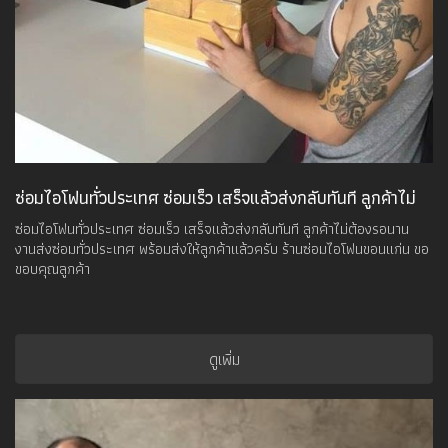
ซ่อมไอโฟนทั่วประเทศ ซ่อมเร็ว เสร็จแล้วส่งกลับทันที ลูกค้าไม่
ต้องรอนาน
ซ่อมไอโฟนทั่วประเทศ ซ่อมเร็ว เสร็จแล้วส่งกลับทันที ลูกค้าไม่ต้องรอนาน
งานส่งซ่อมทั่วประเทศ พร้อมส่งให้ลูกค้าแล้วครับ ร้านซ่อมไอโฟนขอนแก่น ขอ
ขอบคุณลูกค้า
ดูเพิ่ม