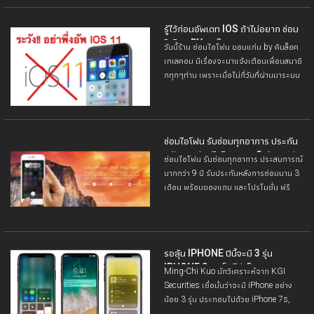
เกี่ยวกับการใช้งาน
รู้ไว้ก่อนอัพเดท IOS ถ้าไม่อยาก ซ่อม
ไอโฟน BY คิมล็อคเทเลคอม
วันนี้ร้าน ซ่อมไอโฟน ขอนแก่น by คิมล็อค
เทเลคอม มีเรื่องจะมาแจ้งเตือนเพื่อนสมาชิ
กทุกๆท่าน เพราะเมื่อไม่กี่วันที่ผ่านมาระบบ
ปฏิบัติการ IOS ของ Apple ได้ปล่อย
เวอร์ชั่นล่าสุดออกมา
ซ่อมไอโฟน รับซ่อมทุกอาการ ประกัน
หลังการ ซ่อมไอโฟน นาน 3เดือน ฟรี
ซ่อมไอโฟน รับซ่อมทุกอาการ ประสบการณ์
ค่าน้ำมัน 100 บาท
มากกว่า 9 ปี รับประกันหลังการซ่อมนาน 3
เดือน พร้อมของแถม และโปรโมชั่น ฟรี
ค่าน้ำมัน 100 บาท สำหรับลูกค้าที่เดือนทาง
ไกลมากกว่า 10 กม.
รอลุ้น IPHONE ปีนี้จะมี 3 รุ่น
IPHONE 8 จะเป็นไพ่เด็ด
Ming-Chi Kuo นักวิเคราะห์จาก KGI
Securities เชื่อมั่นว่าจะมี iPhone อย่าง
น้อย 3 รุ่น ประกอบไปด้วย iPhone 7s,
iPhone 7s Plus และ iPhone 8 ที่ถือได้ว่า