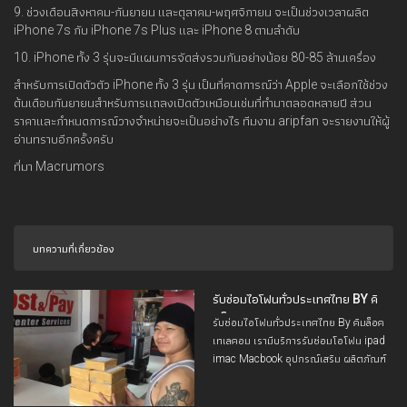
9. ช่วงเดือนสิงหาคม-กันยายน และตุลาคม-พฤศจิกายน จะเป็นช่วงเวลาผลิต
iPhone 7s กับ iPhone 7s Plus และ iPhone 8 ตามลำดับ
10. iPhone ทั้ง 3 รุ่นจะมีแผนการจัดส่งรวมกันอย่างน้อย 80-85 ล้านเครื่อง
สำหรับการเปิดตัวตัว iPhone ทั้ง 3 รุ่น เป็นที่คาดการณ์ว่า Apple จะเลือกใช้ช่วง
ต้นเดือนกันยายนสำหรับการแถลงเปิดตัวเหมือนเช่นที่ทำมาตลอดหลายปี ส่วน
ราคาและกำหนดการณ์วางจำหน่ายจะเป็นอย่างไร ทีมงาน aripfan จะรายงานให้ผู้
อ่านทราบอีกครั้งครับ
ที่มา Macrumors
บทความที่เกี่ยวข้อง
รับซ่อมไอโฟนทั่วประเทศไทย BY คิ
มล็อคเทเลคอม
รับซ่อมไอโฟนทั่วประเทศไทย By คิมล็อค
เทเลคอม เรามีบริการรับซ่อมโอโฟน ipad
imac Macbook อุปกรณ์เสริม ผลิตภัณฑ์
Apple สมาร์ทโฟนอื่นๆ ทุกชนิด และให้คำ
ปรึกษา คำแนะนำ รวมถึงความรู้ต่างๆที่