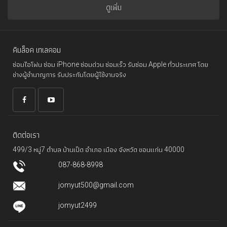
ดูเพิ่ม
คิมล็อค เทเลคอม
ซ่อมไอโฟน ซ่อม iPhone ซ่อมด่วน ซ่อมเร็ว รับซ่อม Apple ทั่วประเทศ โดย
ช่างผู้ชำนาญการ รับประกันโดยผู้ใช้งานจริง
ติดต่อเรา
499/3 หมู่7 ตำบล บ้านเป็ด อำเภอ เมือง จังหวัด ขอนแก่น 40000
087-868-8998
jomyut500@gmail.com
jomyut2499