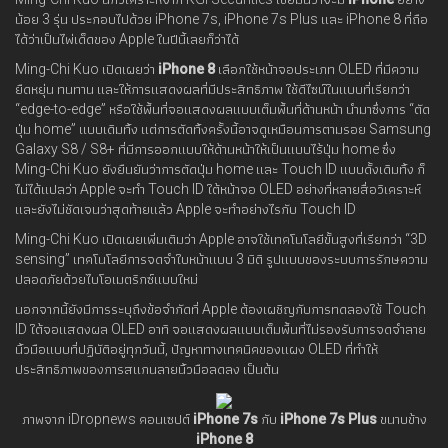
น้อย 3 รุ่น ประกอบไปด้วย iPhone 7s, iPhone 7s Plus และ iPhone 8 ที่ถือ
ได้ว่าเป็นไพ่เด็ดของ Apple ในปีนี้เลยก็ว่าได้
Ming-Chi Kuo เปิดเผยว่า
iPhone 8
เลือกใช้หน้าจอประเภท OLED ที่มีความ
ยืดหยุ่น ทนทาน และให้การแสดงผลที่มีประสิทธิภาพ ใช้ดีไซน์ในแบบที่เรียกว่า
“edge-to-edge” หรือใช้พื้นที่จอแสดงผลแบบเต็มพื้นที่ด้านหน้า นำมาซึ่งการ “ตัด
ปุ่ม home” แบบเดิมทิ้ง แต่การตัดทิ้งครั้งนี้อาจดูเหมือนการตามรอย Samsung
Galaxy S8 / S8+ ที่มีการออกแบบให้ด้านหน้าให้เป็นแบบไร้ปุ่ม home ซึ่ง
Ming-Chi Kuo ยังยืนยันว่าการตัดปุ่ม home และ Touch ID แบบดั้งเดิมทิ้ง ก็
ไม่ได้แปลว่า Apple จะทำ Touch ID ใต้หน้าจอ OLED อย่างที่หลายสื่อวิเคราะห์
และยังไม่ชัดเจนว่าสุดท้ายแล้ว Apple จะทำอย่างไรกับ Touch ID
Ming-Chi Kuo เปิดเผยเพิ่มเติมว่า Apple อาจใช้เทคโนโลยีขั้นสูงที่เรียกว่า “3D
sensing” เทคโนโลยีการจดจำใบหน้าแบบ 3 มิติ รูปแบบของระบบการรักษความ
ปลอดภัยด้วยไบโอเมตริกซ์แบบใหม่
นอกจากนี้ยังมีการระบุถึงข้อจำกัดที่ Apple ต้องเผชิญกับการทดลองใช้ Touch
ID ใต้จอแสดงผล OLED อาทิ จอแสดงผลแบบเต็มพื้นที่ไม่รองรับการจดจำลาย
นิ้วมือแบบที่ปฏิบัติอยู่ทุกวันนี้, ปัญหาทางเทคนิคของแผง OLED ที่ทำให้
ประสิทธิภาพของการสแกนลายนิ้วมือลดลง เป็นต้น
ภาพจาก iDropnews คอนเซปต์
iPhone 7s
กับ
iPhone 7s Plus
ขนาบข้าง
iPhone 8