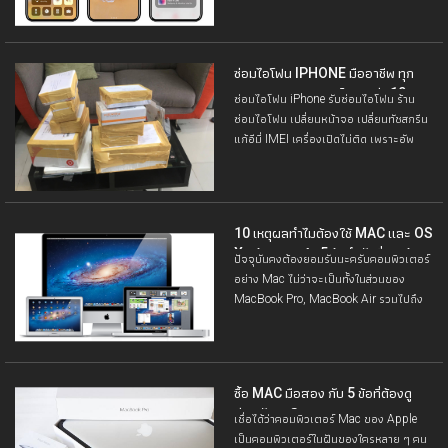
เป็นไพ่เด็ดของ Apple ในปีนี้เลยก็ว่าได้
ซ่อมไอโฟน IPHONE มืออาชีพ ทุก
อาการ ประสบการณ์มากกว่า 10 ปี
ซ่อมไอโฟน iPhone รับซ่อมไอโฟน ร้าน
ซ่อมไอโฟน เปลี่ยนหน้าจอ เปลี่ยนทัชสกรีน
แก้อีมี่ IMEI เครื่องเปิดไม่ติด เพราะอัพ
iTunes แล้วติด Error 4013 สามารถซ่อม
ได้ทุกอาการ ทั่วประเทศ
10 เหตุผลทำไมต้องใช้ MAC และ OS
X พร้อมบอกถึง 5 ข้อจำกัดที่ควรรู้
ปัจจุบันคงต้องยอมรับนะครับคอมพิวเตอร์
อย่าง Mac ไม่ว่าจะเป็นทั้งในส่วนของ
MacBook Pro, MacBook Air รวมไปถึง
iMac, Mac Mini
ซื้อ MAC มือสอง กับ 5 ข้อที่ต้องดู
ก่อนตัดสินใจ
เชื่อได้ว่าคอมพิวเตอร์ Mac ของ Apple
เป็นคอมพิวเตอร์ในฝันของใครหลาย ๆ คน