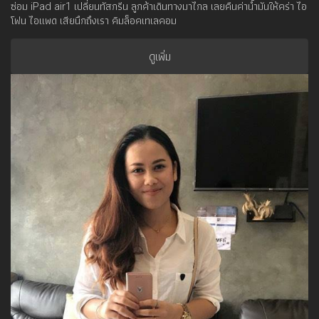
ซ่อม iPad air1 เปลี่ยนทัสกรีน ลูกค้าเดินทางมาไกล เลยคืนค่าน้ำมันให้คร่า ไอ
โฟน ไอแพด เสียนึกถึงเรา คิมล็อคเทเลคอม
ดูเพิ่ม