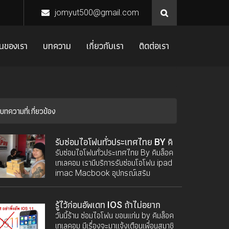
ำนาญการ
jomyut500@gmail.com
นของเรา
บทความ
เกี่ยวกับเรา
ติดต่อเรา
บทความที่เกี่ยวข้อง
รับซ่อมไอโฟนทั่วประเทศไทย BY คิ
รับซ่อมไอโฟนทั่วประเทศไทย By คิมล็อค
มล็อคเทเลคอม
เทเลคอม เรามีบริการรับซ่อมโอโฟน ipad
imac Macbook อุปกรณ์เสริม
ผลิตภัณฑ์ Apple สมาร์ทโฟนอื่นๆ ทุก
ชนิด และให้คำปรึกษา คำแนะนำ รวมถึง
ความรู้ต่างๆที่เกี่ยวกับการใช้งาน
รู้ไว้ก่อนอัพเดท IOS ถ้าไม่อยาก
วันนี้ร้าน ซ่อมไอโฟน ขอนแก่น by คิมล็อค
ซ่อมไอโฟน BY คิมล็อคเทเลคอม
เทเลคอม มีเรื่องจะมาแจ้งเตือนเพื่อนสมาชิ