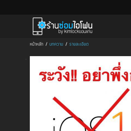
ซ่อมไ
หน้าหลัก
บทความ
รายละเอียด