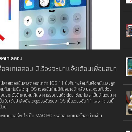
ล็อคเทเลคอม
อคเทเลคอม มีเรื่องจะมาแจ้งเตือนเพื่อนสมา
้ปล่อยเวอร์ชั่นล่าสุดออกมาคือ IOS 11 ซึ่งก็มาพร้อมกับฟังค์ชั่นและลูก
็แห่กันอัพเดตุ IOS เวอร์ชั่นใหม่นี้กันอย่างบ้าคลั่ง ประจวบกับช่วง
ของuserผู้ใช้หลายคนเกิดอาการรวนจนติดต่อมาซ่อมกับเราเป็นจำนวนมาก
นไปได้อย่าพึ่งอัพเดตุเวอร์ชั่นของ IOS เป็นเวอร์ชั่น 11 เพราะตอนนี้
กด้วย
ัพเดตุเวอร์ชั่นใหม่ใน MAC PC หรือคอมพิวเตอร์ของท่านผ่าน