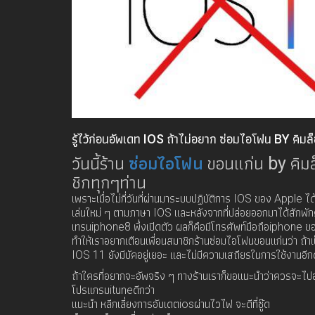
รู้ไว้ก่อนอัพเดท IOS ถ้าไม่อยาก ซ่อมไอโฟน BY คิม
วันนี้ร้าน
ซ่อมไอโฟน
ขอนแก่น by คิมล็
ชิกทุกๆท่าน
เพราะเมื่อไม่กี่วันที่ผ่านมาระบบปฏิบัติการ IOS ของ Apple ได
เล่นใหม่ ๆ ตามภาษา IOS และหลังจากที่ปล่อยออกมาได้สักพักคนก
เทรนiphone8 พึ่งเปิดตัว ผลก็คือมีโทรศัพท์มือถือiphone 
ทำให้เราอยากเตือนเพื่อนสมาชิกร้านซ่อมไอโฟนขอนแก่นว่า ถ้าเป็
IOS 11 ยังมีบัคอยู่เยอะ และไม่มีความเสถียรในการใช้งานอี
ถ้าใครที่อยากจะอัพจริง ๆ ทางร้านเราก็ขอแนะนำว่าควรจะไปอ
โปรแกรมituneดีกว่า
แนะนำ หลีกเลี่ยงการอับเดตiosผ่านไวไฟ จะดีที่ซู๊ด