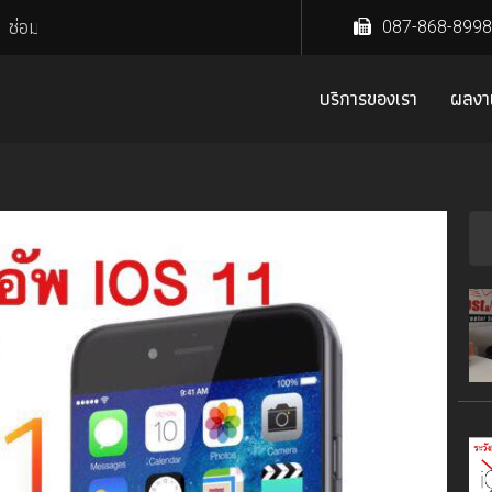
อโฟน ซ่อม iPhone Apple รับซ่อม iPhone ทั่วประเทศ โดยช่างผู้ช
087-868-8998
บริการของเรา
ผลงา