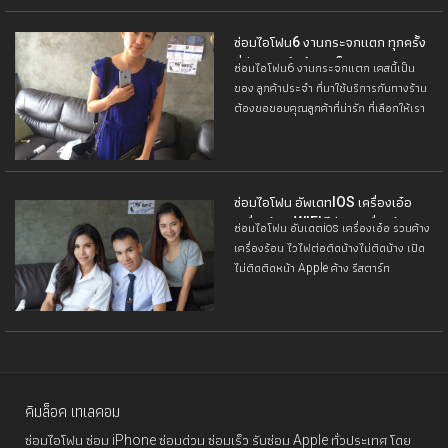
ซ่อมไอโฟน6 งานกระจกแตก ทุกครั้ง
ที่มีปัญหา นึกถึง คิมล็อค เทเลคอม
ซ่อมไอโฟน6 งานกระจกแตก เคสนี้เป็น
ของ ลูกค้าประจำ ที่มาใช้บริการกับทางร้าน
ต้องขอขอบคุณลูกค้าที่น่ารัก ที่เลือกให้เรา
ดูแลซ่อมไอโฟนของคุณ
ซ่อมไอโฟน อัพเดทIOS เครื่องเอ๋อ
เครื่องร้อน WIFI ไม่ติด เครื่องค้างติด
ซ่อมไอโฟน อับเดตios เครื่องเอ๋อ รวนค้าง
หน้า APPLE
เครื่องร้อน ไวไฟต่อติดบ้างไม่ติดบ้าง เปิด
ไม่ติดติดหน้า Apple ค้าง รีสตาร์ท
คิมล็อค เทเลคอม
ซ่อมไอโฟน ซ่อม iPhone ซ่อมด่วน ซ่อมเร็ว รับซ่อม Apple ทั่วประเทศ โดย