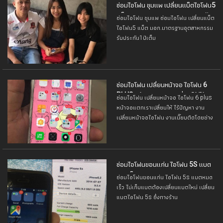
ซ่อมไอโฟน ชุมแพ เปลี่ยนแบ็ตไอโฟน5
แบ็ต มอก.มาตรฐานอุตสาหกรรม รับ
ซ่อมไอโฟน ชุมแพ ซ่อมไอโฟน เปลี่ยนแบ็ต
ประกัน1ปีเต็ม
ไอโฟน5 แบ็ต มอก.มาตรฐานอุตสาหกรรม
รับประกัน1ปีเต็ม
ซ่อมไอโฟน เปลี่ยนหน้าจอ ไอโฟน 6
PLUS หน้าจอแตกเราเปลี่ยนให้ ไร้
ซ่อมไอโฟน เปลี่ยนหน้าจอ ไอโฟน 6 plus
ปัญหา
หน้าจอแตกเราเปลี่ยนให้ ไร้ปัญหา งาน
เปลี่ยนหน้าจอไอโฟน งานเนี๊ยบติดโดยช่าง
ผู้ชำนาญการ
ซ่อมไอโฟนขอนแก่น ไอโฟน 5S แบต
หมดเร็ว
ซ่อมไอโฟนขอนแก่น ไอโฟน 5s แบตหมด
เร็ว ไม่เก็บแบตต้องเปลี่ยนแบตใหม่ เปลี่ยน
แบตไอโฟน 5s ซึ่งทางร้าน