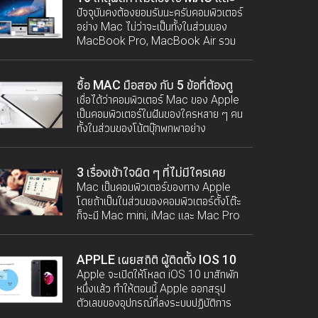
ปัจจุบันคงต้องยอมรับนะครับคอมพิวเตอร์
OS X พร้อมบอกถึง 5 ข้อจำกัดที่ควร
อย่าง Mac ไม่ว่าจะเป็นทั้งในส่วนของ
รู้
MacBook Pro, MacBook Air รวม
ไปถึง iMac, Mac Mini
ซื้อ MAC มือสอง กับ 5 ข้อที่ต้องดู
เชื่อได้ว่าคอมพิวเตอร์ Mac ของ Apple
ก่อนตัดสินใจ
เป็นคอมพิวเตอร์ในฝันของใครหลาย ๆ คน
ทั้งในส่วนของโน้ตบุ๊กพกพาอย่าง
MacBook รุ่นต่าง ๆ
3 เรื่องเข้าใจผิด ๆ ที่ไม่มีใครเคย
Mac เป็นคอมพิวเตอร์ของทาง Apple
บอกสำหรับคนใช้งาน MAC
โดยถ้าเป็นในส่วนของคอมพิวเตอร์ตั้งโต๊ะ
ก็จะมี Mac mini, iMac และ Mac Pro
หรือถ้าเป็นคอมพิวเตอร์แบบพกพาก็จะเป็น
APPLE เผยสถิติ ผู้ติดตั้ง IOS 10
Apple จะเปิดให้โหลด iOS 10 มาสักพัก
สูงถึง 76% จากผู้ใช้ IOS ทั้งหมด
หนึ่งแล้ว ทำให้ตอนนี้ Apple ออกสรุป
ตัวเลขของอุปกรณ์ที่ลงระบบปฏิบัติการ
iOS10 เมื่อเทียบกับสัดส่วนของผู้ใช้งาน